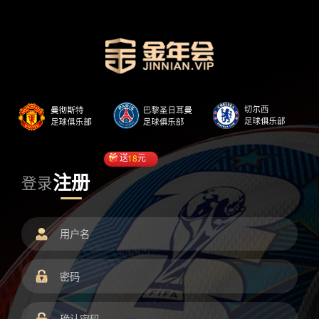
送
18
元
注册
登录