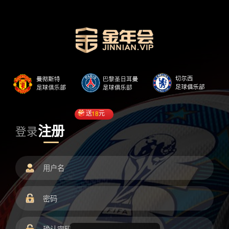
送
18
元
注册
登录