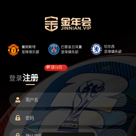
送
18
元
注册
登录